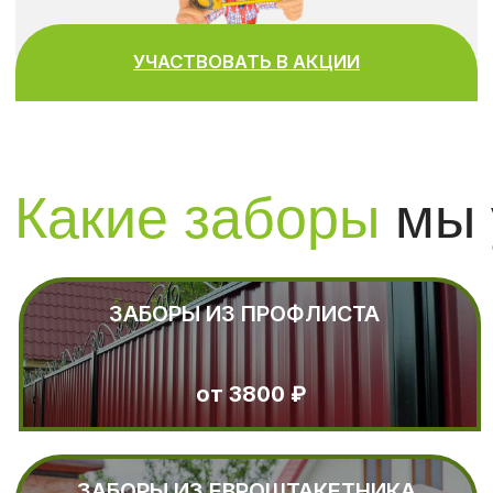
ЗАБОРЫ 3D И 2D
от 2800
₽
ЗАБОР ИЗ ПРОФНАСТИЛА
от 3600
₽
ЛЕНТОЧНЫЕ ФУНДАМЕНТЫ
ПОД ЗАБОРЫ
от 5500
₽
РАСПАШНЫЕ ВОРОТА
С БЫСТРЫМ МОНТАЖОМ
от 45000
₽