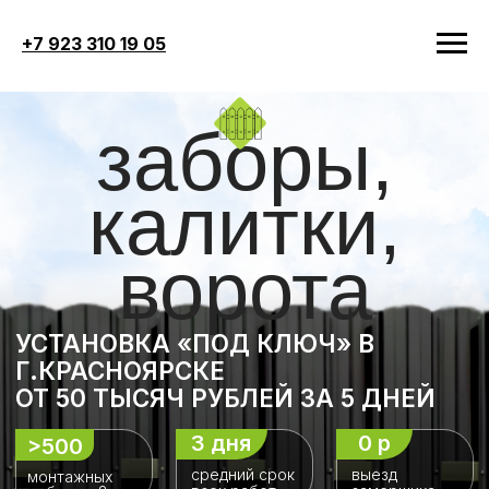
+7 923 310 19 05
заборы,
калитки,
ворота
УСТАНОВКА «ПОД КЛЮЧ» В
Г.КРАСНОЯРСКЕ
ОТ 50 ТЫСЯЧ РУБЛЕЙ ЗА 5 ДНЕЙ
3 дня
0 р
>500
средний срок
выезд
монтажных
всех работ
замерщика
работ за 8 лет
СДЕЛАЙТЕ ЗАКАЗ ЗАБОРА > 100 МЕТРОВ
И ПОЛУЧИТЕ КАЛИТКУ В ПОДАРОК!
ПОЛУЧИТЬ РАСЧЁТ + ПОДАРОК
Прохождение опроса Вас ни к чему не обязывает,
это совершенно бесплатно